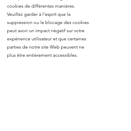
cookies de différentes manières.
Veuillez garder à l'esprit que la
suppression ou le blocage des cookies
peut avoir un impact négatif sur votre
expérience utilisateur et que certaines
parties de notre site Web peuvent ne
plus être entièrement accessibles.
Sécurité des données
Nous utilisons des mesures de sécurité
conformes aux normes de l'industrie
pour protéger vos informations
personnelles contre tout accès,
modification ou divulgation non
autorisés.
Cependant, aucune méthode de